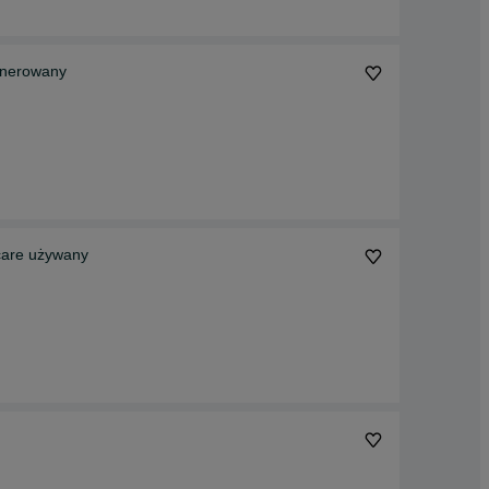
enerowany
acare używany