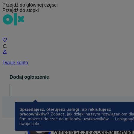
Przejdź do głównej części
Przejdź do stopki
Czat
Twoje konto
Dodaj ogłoszenie
Dla biznesu
opens in a new tab
Sprzedajesz, oferujesz usługi lub rekrutujesz
pracowników?
Zobacz, jak dzięki naszym rozwiązaniom dl
firm możesz dotrzeć do milionów użytkowników — i osiągną
swoje cele.
Vehicorp Sp. z o.o. Oddział TerMe