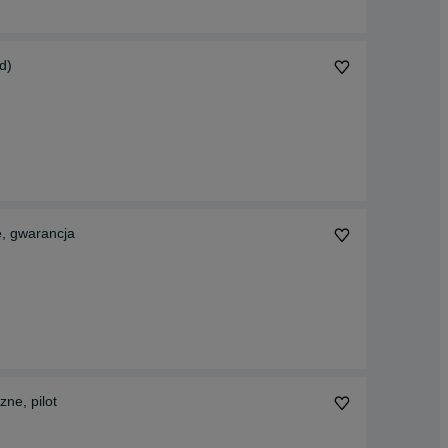
otomed)
e, gwarancja
ne, pilot