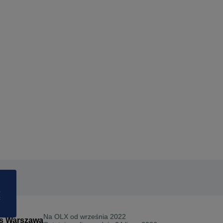
a
ć
Na OLX od
września 2022
dis Warszawa