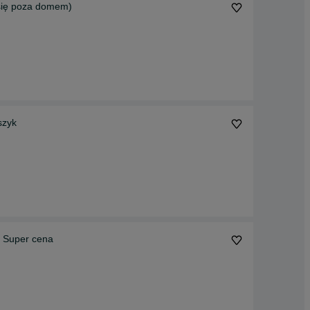
 się poza domem)
szyk
. Super cena